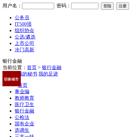
用户名：
密码：
公务员
IT500强
组织协会
公选/遴选
上市公司
冷门高新
银行金融
当前位置：
首页
>
银行金融
我的秘书
我的足迹
切换城市
首页
事业编
教师教育
医疗卫生
银行金融
公检法
国有企业
选调生
三支一扶